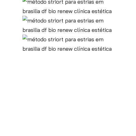
O QUE É O STRIORT ?
O Striort é uma Técnica Ortomolecular que
melhora a impressão das
Estrias Brancas
e Vermelhas
sem a utilização de agulhas e
com uso de ativos compostos por
vitaminas e minerais. Os resultados podem
ser observados a partir da primeira