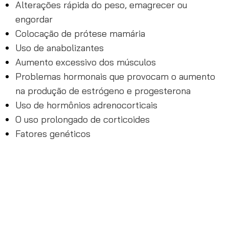
Alterações rápida do peso, emagrecer ou
engordar
Colocação de prótese mamária
Uso de anabolizantes
Aumento excessivo dos músculos
Problemas hormonais que provocam o aumento
na produção de estrógeno e progesterona
Uso de hormônios adrenocorticais
O uso prolongado de corticoides
Fatores genéticos
O Tratamento para estrias com o método
Striort em Brasília pode ser realizado na
Bio
.
Renew Clínica de Estética