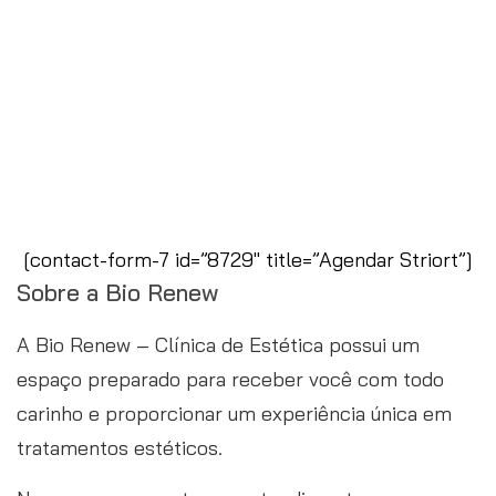
A Bio Renew é uma clínica com estrutura e
pessoal capacitado e credenciados para
aplicar o Striort.
Ligue e agende seu atendimento
FORMULÁRIO DE AGENDAMENTO
[contact-form-7 id=”8729″ title=”Agendar Striort”]
Sobre a Bio Renew
A Bio Renew – Clínica de Estética possui um
espaço preparado para receber você com todo
carinho e proporcionar um experiência única em
tratamentos estéticos.