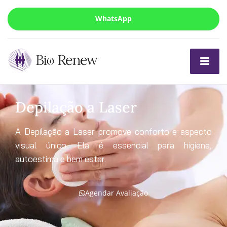
WhatsApp
Depilação a Laser
A Depilação a Laser promove conforto e aspecto
visual único. Ela é essencial para higiene,
autoestima e bem estar.
Agendar Avaliação