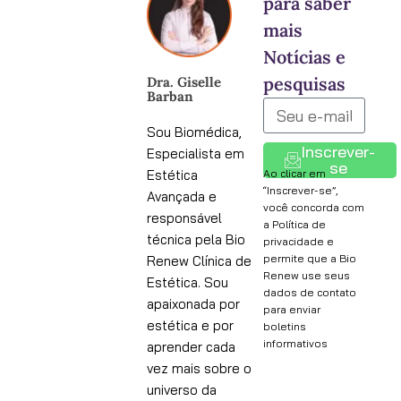
para saber
mais
Notícias e
pesquisas
Dra. Giselle
Barban
Sou Biomédica,
Inscrever-
Especialista em
se
Ao clicar em
Estética
“Inscrever-se”,
Avançada e
você concorda com
responsável
a Política de
técnica pela Bio
privacidade e
permite que a Bio
Renew Clínica de
Renew use seus
Estética. Sou
dados de contato
apaixonada por
para enviar
estética e por
boletins
informativos
aprender cada
vez mais sobre o
universo da