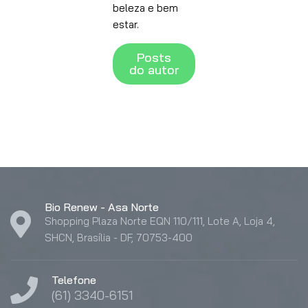
beleza e bem
estar.
Posts
do autor
Bio Renew - Asa Norte
Shopping Plaza Norte EQN 110/111, Lote A, Loja 4,
SHCN, Brasília - DF, 70753-400
Telefone
(61) 3340-6151